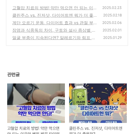
고혈압 치료의 방법! 약만 먹으면 안 되는 이유
2025.02.23
와 병원 방문 타이밍
클린주스 vs. 진저샷, 다이어트엔 뭐가 더 좋을
(0)
2025.02.18
까?
계단 오르기 운동, 다이어트 효과 vs 관절 부상
(0)
2025.02.06
위험? 칼로리까지
장염과 식중독의 차이, 구토와 설사 증상별 응
(3)
2025.02.01
급 대처법
얼굴 부종이 지속된다면? 알레르기와 림프 순
(3)
2025.01.29
환 문제 해결법
(0)
관련글
고혈압 치료의 방법! 약만 먹으면
클린주스 vs. 진저샷, 다이어트엔
안 되는 이유와 병원 방문 타이밍
뭐가 더 좋을까?