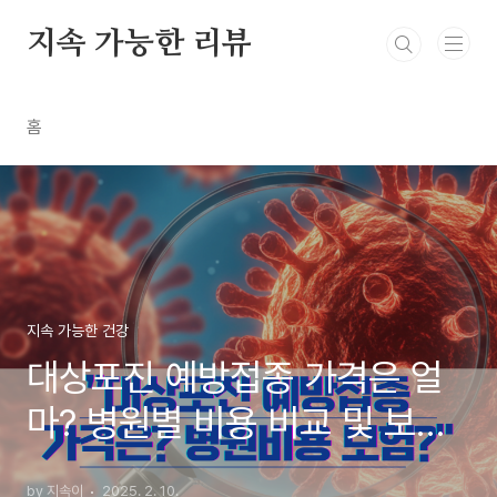
본문 바로가기
지속 가능한 리뷰
홈
지속 가능한 건강
대상포진 예방접종 가격은 얼
마? 병원별 비용 비교 및 보험
적용 여부
by 지속이
2025. 2. 10.