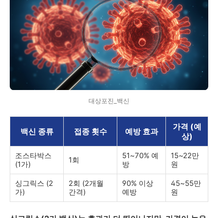
대상포진_백신
가격 (예
백신 종류
접종 횟수
예방 효과
상)
조스타박스
51~70% 예
15~22만
1회
(1가)
방
원
싱그릭스 (2
2회 (2개월
90% 이상
45~55만
가)
간격)
예방
원